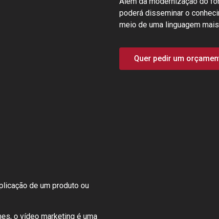
Além da modernização do for
poderá disseminar o conhec
meio de uma linguagem mais a
Quer pedir um orçament
plicação de um produto ou
mes, o vídeo marketing é uma