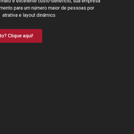
mato e excelente custo-beneficio, sua empresa
imento para um número maior de pessoas por
trativa e layout dinâmico.
o? Clique aqui!